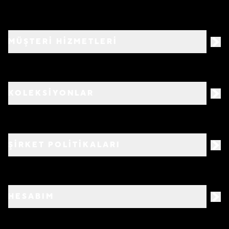
MÜŞTERİ HİZMETLERİ
KOLEKSİYONLAR
ŞİRKET POLİTİKALARI
HESABIM