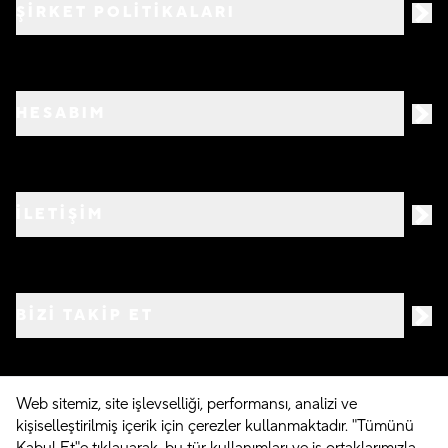
ŞİRKET POLİTİKALARI
HESABIM
İLETİŞİM
BIZI TAKIP ET
Web sitemiz, site işlevselliği, performansı, analizi ve
kişiselleştirilmiş içerik için çerezler kullanmaktadır. "Tümünü
©
2026
Crocs.com.tr • Tüm hakları saklıdır