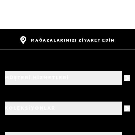
MAĞAZALARIMIZI ZİYARET EDİN
MÜŞTERİ HİZMETLERİ
KOLEKSİYONLAR