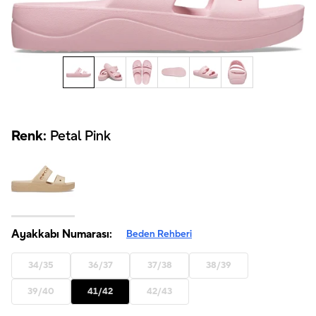
Renk:
Petal Pink
Ayakkabı Numarası:
Beden Rehberi
34/35
36/37
37/38
38/39
39/40
41/42
42/43