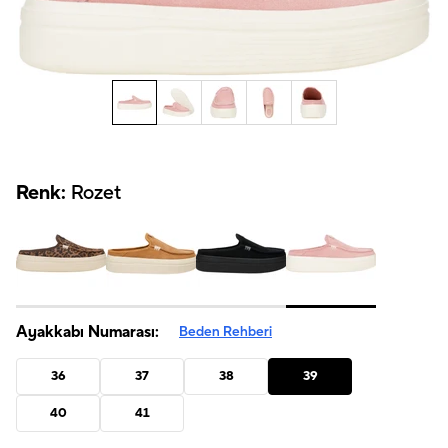
Renk:
Rozet
Ayakkabı Numarası:
Beden Rehberi
36
37
38
39
40
41