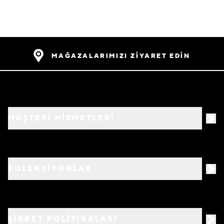
MAĞAZALARIMIZI ZİYARET EDİN
MÜŞTERİ HİZMETLERİ
KOLEKSİYONLAR
ŞİRKET POLİTİKALARI