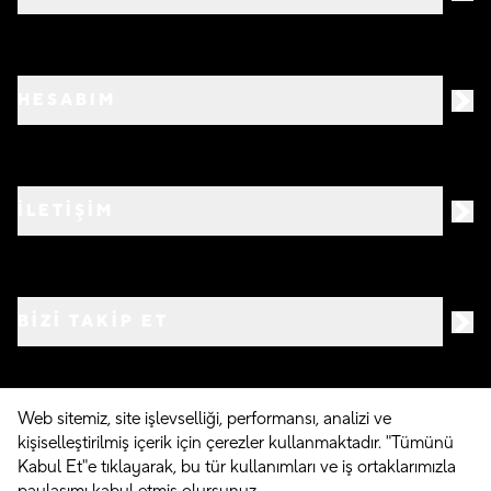
HESABIM
İLETİŞİM
BIZI TAKIP ET
Web sitemiz, site işlevselliği, performansı, analizi ve
kişiselleştirilmiş içerik için çerezler kullanmaktadır. "Tümünü
©
2026
Crocs.com.tr • Tüm hakları saklıdır
Kabul Et"e tıklayarak, bu tür kullanımları ve iş ortaklarımızla