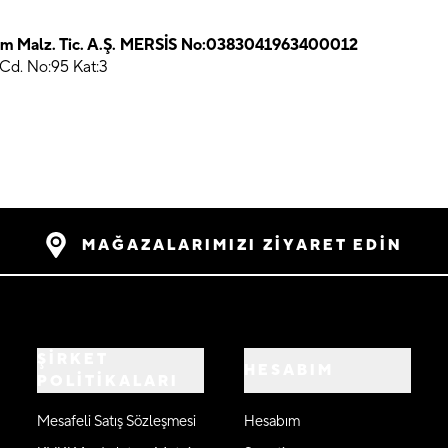
im Malz. Tic. A.Ş. MERSİS No:0383041963400012
Cd. No:95 Kat:3
MAĞAZALARIMIZI ZİYARET EDİN
ŞİRKET
HESABIM
POLİTİKALARI
Mesafeli Satış Sözleşmesi
Hesabım