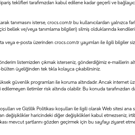
ipariş teklifleri tarafımızdan kabul edilene kadar geçerli ve bağlayıc
larak tanımasını isterse, crocs.com.tr bu kullanıcılardan yalnızca fa
ici bellek ve/veya tanımlama bilgileri) silmiş olduklarında kendilerin
ta veya e-posta üzerinden crocs.com.tr yayımları ile ilgili bilgiler si
önderim listemizden çıkmak isterseniz, gönderdiğimiz e-maillerin a
e-bülten üyeliğinden tek tıkla kolayca çıkabilirsiniz.
sek güvenlik programları ile koruma altındadır. Ancak internet üze
 edilemeyen iletimler risk altında olabilir. Bu konuda tarafınızdan 
ulları ve Gizlilik Politikası koşulları ile ilgili olarak Web sitesi an
n değişiklikler haricindeki diğer değişiklikleri kabul etmezseniz, irt
ikası mevcut şartlarını gözden geçirmek için bu sayfayı ziyaret etmel