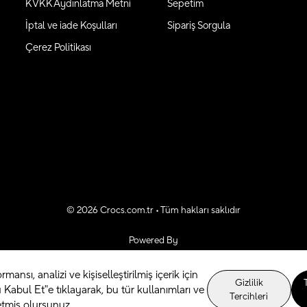
KVKK Aydınlatma Metni
Sepetim
İptal ve iade Koşulları
Sipariş Sorgula
Çerez Politikası
©
2026
Crocs.com.tr • Tüm hakları saklıdır
Powered By
rmansı, analizi ve kişiselleştirilmiş içerik için
Gizlilik
Kabul Et"e tıklayarak, bu tür kullanımları ve
Tercihleri
etmiş olursunuz.