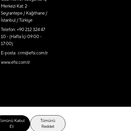
Merkezi Kat: 2
Seyrantepe / Kağıthane /
İstanbul / Türkiye
Telefon: +90 212 324 47
10 - (Hafta İçi 09:00 -
17:00)
E-posta: crm@efsi.com.tr
www.efsi.com.tr
Tümünü Kabul
Tümünü
Et
Reddet