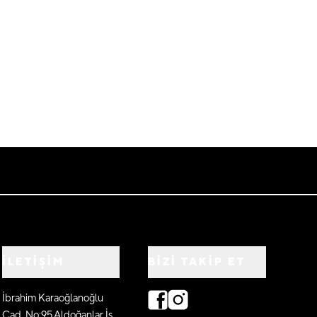
İLETİŞİM
BIZI TAKIP ET
İbrahim Karaoğlanoğlu
Cad. No:95 Aldoğanlar İş