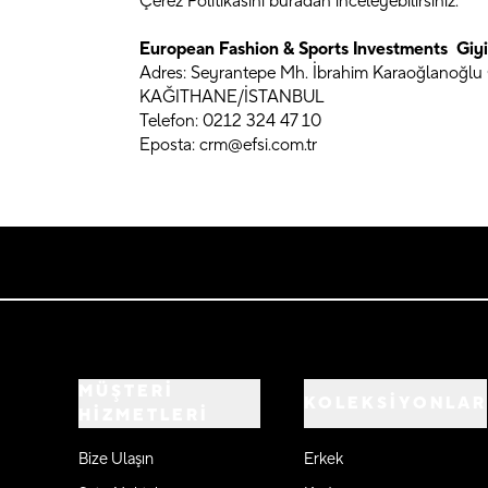
Çerez Politikasını buradan inceleyebilirsiniz.
European Fashion & Sports Investments
Giy
Adres: Seyrantepe Mh. İbrahim Karaoğlanoğlu 
KAĞITHANE/İSTANBUL
Telefon: 0212 324 47 10
Eposta: crm@efsi.com.tr
MÜŞTERİ
KOLEKSİYONLAR
HİZMETLERİ
Bize Ulaşın
Erkek