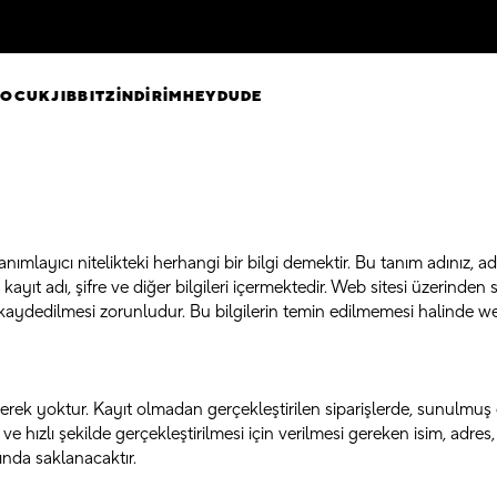
ÇOCUK
JIBBITZ
İNDİRİM
HEYDUDE
nımlayıcı nitelikteki herhangi bir bilgi demektir. Bu tanım adınız, adr
 kayıt adı, şifre ve diğer bilgileri içermektedir. Web sitesi üzerinden 
e kaydedilmesi zorunludur. Bu bilgilerin temin edilmemesi halinde web
erek yoktur. Kayıt olmadan gerçekleştirilen siparişlerde, sunulmuş ol
 hızlı şekilde gerçekleştirilmesi için verilmesi gereken isim, adres, 
nında saklanacaktır.