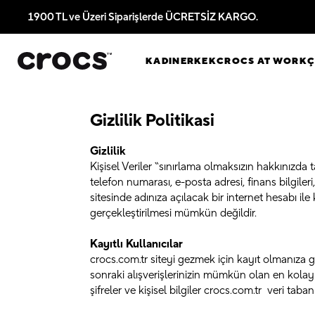
1900 TL ve Üzeri Siparişlerde ÜCRETSİZ KARGO.
KADIN
ERKEK
CROCS AT WORK
Gizlilik Politikasi
Gizlilik
Kişisel Veriler “sınırlama olmaksızın hakkınızda ta
telefon numarası, e-posta adresi, finans bilgileri,
sitesinde adınıza açılacak bir internet hesabı il
gerçekleştirilmesi mümkün değildir.
Kayıtlı Kullanıcılar
crocs.com.tr siteyi gezmek için kayıt olmanıza g
sonraki alışverişlerinizin mümkün olan en kolay ve
şifreler ve kişisel bilgiler crocs.com.tr veri taba