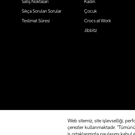
Satış Noktaları
Kadın
Sıkça Sorulan Sorular
Çocuk
Teslimat Süresi
Crocs at Work
Jibbitz
Web sitemiz, site işlevselliği, perfo
çerezler kullanmaktadır. "Tümünü 
iş ortaklarımızla paylaşımı kabul 