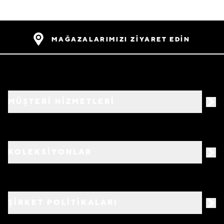
MAĞAZALARIMIZI ZİYARET EDİN
MÜŞTERİ HİZMETLERİ
KOLEKSİYONLAR
ŞİRKET POLİTİKALARI