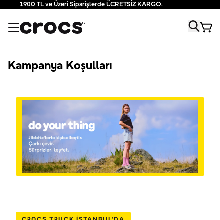
1900 TL ve Üzeri Siparişlerde ÜCRETSİZ KARGO.
Kampanya Koşulları
CROCS TRUCK İSTANBUL'DA