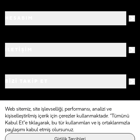
HESABIM
İLETİŞİM
BIZI TAKIP ET
Web sitemiz, site işlevselliği, performansı, analizi ve
kişiselleştirilmiş içerik için çerezler kullanmaktadır. "Tümünü
©
2026
Crocs.com.tr • Tüm hakları saklıdır
Kabul Et"e tıklayarak, bu tür kullanımları ve iş ortaklarımızla
paylaşımı kabul etmiş olursunuz.
Powered By
Gizlilik Tercihleri