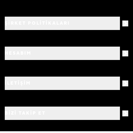
ŞİRKET POLİTİKALARI
HESABIM
İLETİŞİM
BIZI TAKIP ET