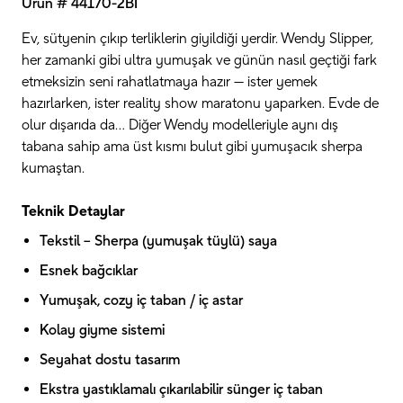
Ürün # 44170-2BI
Ev, sütyenin çıkıp terliklerin giyildiği yerdir. Wendy Slipper,
her zamanki gibi ultra yumuşak ve günün nasıl geçtiği fark
etmeksizin seni rahatlatmaya hazır — ister yemek
hazırlarken, ister reality show maratonu yaparken. Evde de
olur dışarıda da… Diğer Wendy modelleriyle aynı dış
tabana sahip ama üst kısmı bulut gibi yumuşacık sherpa
kumaştan.
Teknik Detaylar
Tekstil – Sherpa (yumuşak tüylü) saya
Esnek bağcıklar
Yumuşak, cozy iç taban / iç astar
Kolay giyme sistemi
Seyahat dostu tasarım
Ekstra yastıklamalı çıkarılabilir sünger iç taban