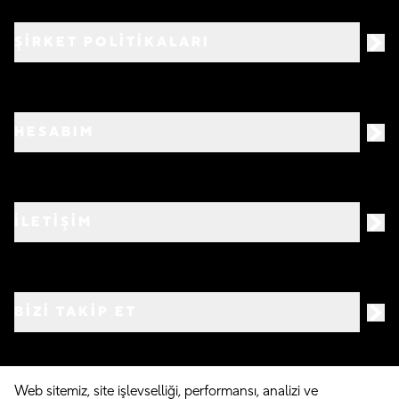
ŞİRKET POLİTİKALARI
HESABIM
İLETİŞİM
BIZI TAKIP ET
Web sitemiz, site işlevselliği, performansı, analizi ve