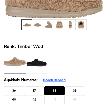
Renk:
Timber Wolf
Ayakkabı Numarası:
Beden Rehberi
36
37
38
39
40
41
42
43