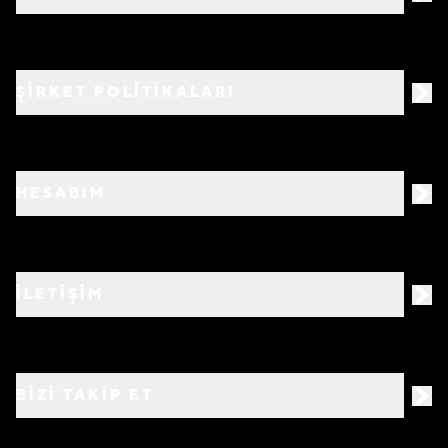
ŞİRKET POLİTİKALARI
HESABIM
İLETİŞİM
BIZI TAKIP ET