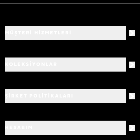
MÜŞTERİ HİZMETLERİ
KOLEKSİYONLAR
ŞİRKET POLİTİKALARI
HESABIM