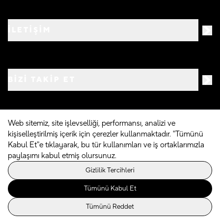
İLETİŞİM
BIZI TAKIP ET
Web sitemiz, site işlevselliği, performansı, analizi ve
kişiselleştirilmiş içerik için çerezler kullanmaktadır. "Tümünü
©
2026
Crocs.com.tr • Tüm hakları saklıdır
Kabul Et"e tıklayarak, bu tür kullanımları ve iş ortaklarımızla
paylaşımı kabul etmiş olursunuz.
Powered By
Gizlilik Tercihleri
Tümünü Kabul Et
Tümünü Reddet