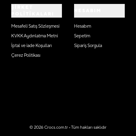
ŞİRKET
HESABIM
POLİTİKALARI
Mesafeli Satış Sözleşmesi
Hesabım
KVKK Aydınlatma Metni
Sepetim
İptal ve iade Koşulları
Sipariş Sorgula
Çerez Politikası
©
2026
Crocs.com.tr • Tüm hakları saklıdır