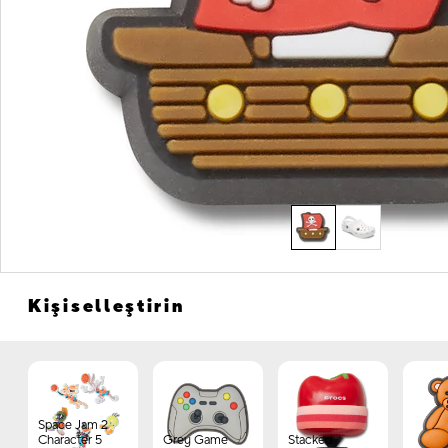
Kişiselleştirin
Space Jam 2
Character 5
Grey Game
Stacked