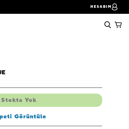
HESABIM
UE
Stokta Yok
peti Görüntüle