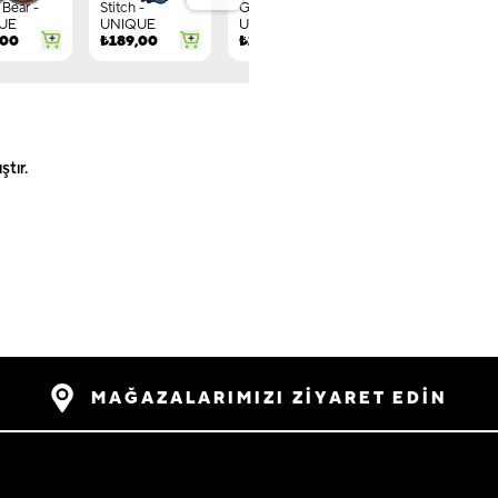
Bear -
Stitch -
Gnome -
Letter G -
UE
UNIQUE
UNIQUE
UNIQUE
,00
₺
189,00
₺
149,00
₺
244,00
tır.
MAĞAZALARIMIZI ZİYARET EDİN