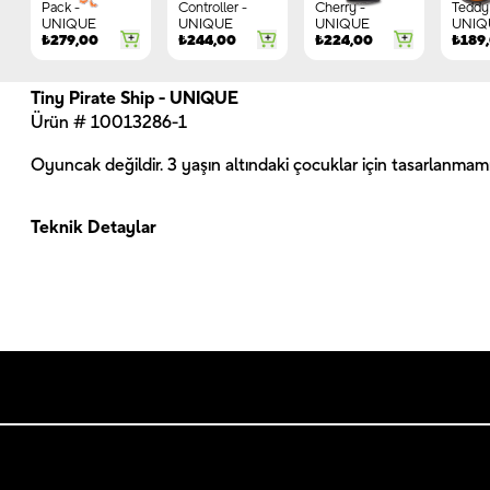
Pack -
Controller -
Cherry -
Teddy 
UNIQUE
UNIQUE
UNIQUE
UNIQ
₺
279,00
₺
244,00
₺
224,00
₺
189
Tiny Pirate Ship - UNIQUE
Ürün # 10013286-1
Oyuncak değildir. 3 yaşın altındaki çocuklar için tasarlanmamış
Teknik Detaylar