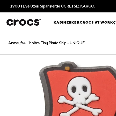
1900 TL ve Üzeri Siparişlerde ÜCRETSİZ KARGO.
KADIN
ERKEK
CROCS AT WORK
Anasayfa
Jibbitz
Tiny Pirate Ship - UNIQUE