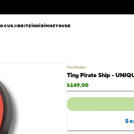
ÇOCUK
JIBBITZ
İNDİRİM
HEYDUDE
Yeni Renkler
Tiny Pirate Ship - UNIQ
₺
149,00
Se