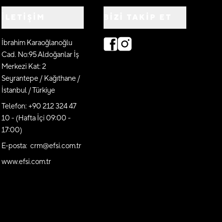
İLETİŞİM
BIZI TAKIP ET
İbrahim Karaoğlanoğlu
Cad. No:95 Aldoğanlar İş
Merkezi Kat: 2
Seyrantepe / Kağıthane /
İstanbul / Türkiye
Telefon: +90 212 324 47
10 - (Hafta İçi 09:00 -
17:00)
E-posta: crm@efsi.com.tr
www.efsi.com.tr