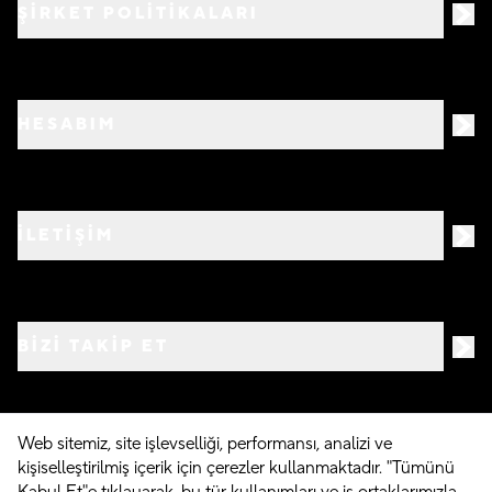
ŞİRKET POLİTİKALARI
HESABIM
İLETİŞİM
BIZI TAKIP ET
Web sitemiz, site işlevselliği, performansı, analizi ve
kişiselleştirilmiş içerik için çerezler kullanmaktadır. "Tümünü
©
2026
Crocs.com.tr • Tüm hakları saklıdır