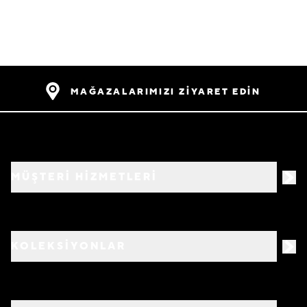
MAĞAZALARIMIZI ZİYARET EDİN
MÜŞTERİ HİZMETLERİ
KOLEKSİYONLAR