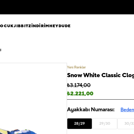
ÇOCUK
JIBBITZ
İNDİRİM
HEYDUDE
ı
Yeni Renkler
Snow White Classic Clog 
₺
3.174,00
₺
2.221,00
Ayakkabı Numarası:
Beden
28/29
29/30
30/3