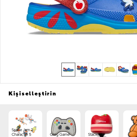
Kişiselleştirin
Space Jam 2
Character 5
Grey Game
Stacked