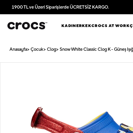
1900 TL ve Üzeri Siparişlerde ÜCRETSİZ KARGO.
KADIN
ERKEK
CROCS AT WORK
Anasayfa
Çocuk
Clog
Snow White Classic Clog K - Güneş Işığ