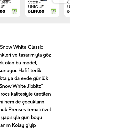
Bear -
Stitch -
Gnome -
Letter G -
UE
UNIQUE
UNIQUE
UNIQUE
,00
₺
189,00
₺
149,00
₺
244,00
n Snow White Classic
kleri ve tasarımıyla göz
ek olan bu model,
nuyor. Hafif terlik
arkta ya da evde günlük
t Snow White Jibbitz™
rocs kalitesiyle üretilen
ini hem de çocukların
amuk Prenses temalı özel
k yapısıyla gün boyu
lanım Kolay giyip