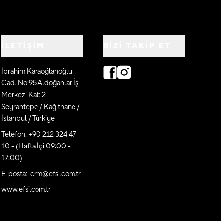
İLETİŞİM
BIZI TAKIP ET
İbrahim Karaoğlanoğlu
Cad. No:95 Aldoğanlar İş
Merkezi Kat: 2
Seyrantepe / Kağıthane /
İstanbul / Türkiye
Telefon: +90 212 324 47
10 - (Hafta İçi 09:00 -
17:00)
E-posta: crm@efsi.com.tr
www.efsi.com.tr