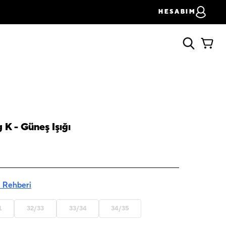
HESABIM
K - Güneş Işığı
 Rehberi
1
32/33
33/34
34/35