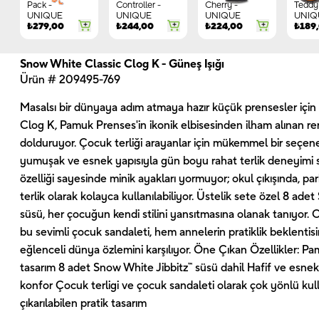
Pack -
Controller -
Cherry -
Teddy 
UNIQUE
UNIQUE
UNIQUE
UNIQ
₺
279,00
₺
244,00
₺
224,00
₺
189
Snow White Classic Clog K - Güneş Işığı
Ürün # 209495-769
Masalsı bir dünyaya adım atmaya hazır küçük prensesler içi
Clog K, Pamuk Prenses'in ikonik elbisesinden ilham alınan ren
dolduruyor. Çocuk terliği arayanlar için mükemmel bir seçen
yumuşak ve esnek yapısıyla gün boyu rahat terlik deneyimi su
özelliği sayesinde minik ayakları yormuyor; okul çıkışında, p
terlik olarak kolayca kullanılabiliyor. Üstelik sete özel 8 ade
süsü, her çocuğun kendi stilini yansıtmasına olanak tanıyor. C
bu sevimli çocuk sandaleti, hem annelerin pratiklik beklentis
eğlenceli dünya özlemini karşılıyor. Öne Çıkan Özellikler: P
tasarım 8 adet Snow White Jibbitz™ süsü dahil Hafif ve esne
konfor Çocuk terligi ve çocuk sandaleti olarak çok yönlü kul
çıkarılabilen pratik tasarım