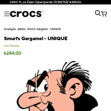
1900 TL ve Üzeri Siparişlerde ÜCRETSİZ KARGO.
Anasayfa
Jibbitz
Smurfs Gargamel - UNIQUE
Smurfs Gargamel - UNIQUE
Yeni Renkler
₺
244,00