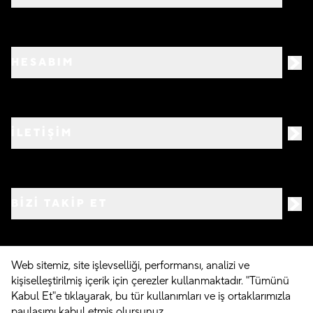
HESABIM
İLETİŞİM
BIZI TAKIP ET
Web sitemiz, site işlevselliği, performansı, analizi ve
kişiselleştirilmiş içerik için çerezler kullanmaktadır. "Tümünü
©
2026
Crocs.com.tr • Tüm hakları saklıdır
Kabul Et"e tıklayarak, bu tür kullanımları ve iş ortaklarımızla
paylaşımı kabul etmiş olursunuz.