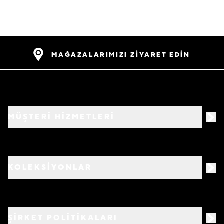
MAĞAZALARIMIZI ZİYARET EDİN
MÜŞTERİ HİZMETLERİ
KOLEKSİYONLAR
ŞİRKET POLİTİKALARI