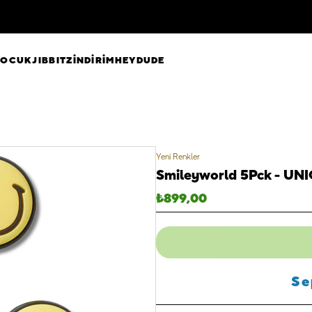
ÇOCUK
JIBBITZ
İNDİRİM
HEYDUDE
Yeni Renkler
Smileyworld 5Pck - UN
₺
899,00
Se