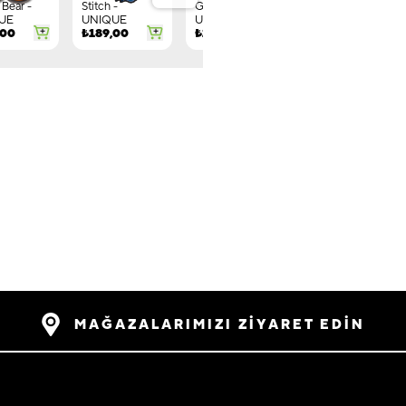
Bear -
Stitch -
Gnome -
Letter G -
UE
UNIQUE
UNIQUE
UNIQUE
,00
₺
189,00
₺
149,00
₺
244,00
MAĞAZALARIMIZI ZİYARET EDİN