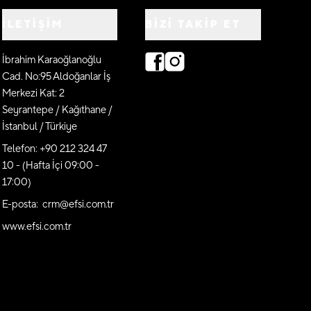
İLETİŞİM
BIZI TAKIP ET
İbrahim Karaoğlanoğlu
Cad. No:95 Aldoğanlar İş
Merkezi Kat: 2
Seyrantepe / Kağıthane /
İstanbul / Türkiye
Telefon: +90 212 324 47
10 - (Hafta İçi 09:00 -
17:00)
E-posta: crm@efsi.com.tr
www.efsi.com.tr