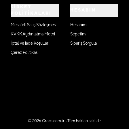
ŞİRKET
HESABIM
POLİTİKALARI
Mesafeli Satış Sözleşmesi
Hesabım
KVKK Aydınlatma Metni
Sepetim
İptal ve iade Koşulları
Sipariş Sorgula
Çerez Politikası
©
2026
Crocs.com.tr • Tüm hakları saklıdır