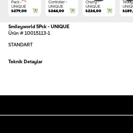
Pack -
Controller -
Cherry -
Teddy 
UNIQUE
UNIQUE
UNIQUE
UNIQ
₺
279,00
₺
244,00
₺
224,00
₺
189
Smileyworld 5Pck - UNIQUE
Ürün # 10015113-1
STANDART
Teknik Detaylar