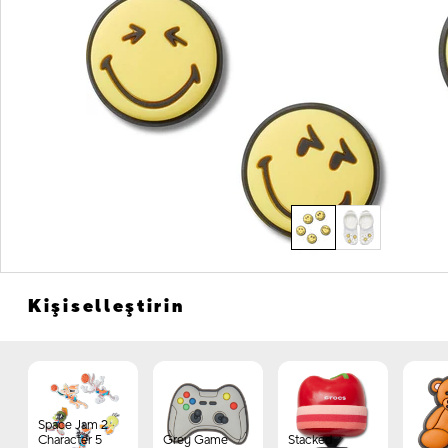
Kişiselleştirin
Space Jam 2
Character 5
Grey Game
Stacked