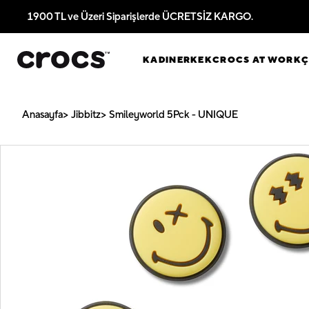
1900 TL ve Üzeri Siparişlerde ÜCRETSİZ KARGO.
KADIN
ERKEK
CROCS AT WORK
Anasayfa
Jibbitz
Smileyworld 5Pck - UNIQUE