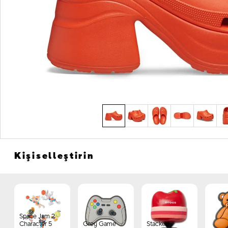
Kişiselleştirin
Space Jam 2
Character 5
Grey Game
Stacked