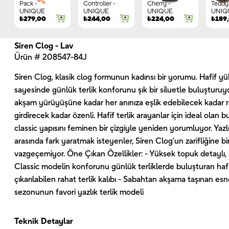
Pack -
Controller -
Cherry -
Teddy 
UNIQUE
UNIQUE
UNIQUE
UNIQ
₺
279,00
₺
244,00
₺
224,00
₺
189
Siren Clog - Lav
Ürün # 208547-84J
Siren Clog, klasik clog formunun kadınsı bir yorumu. Hafif y
sayesinde günlük terlik konforunu şık bir siluetle buluşturuy
akşam yürüyüşüne kadar her anınıza eşlik edebilecek kadar 
girdirecek kadar özenli. Hafif terlik arayanlar için ideal olan
classic yapısını feminen bir çizgiyle yeniden yorumluyor. Yazlı
arasında fark yaratmak isteyenler, Siren Clog'un zarifliğine bi
vazgeçemiyor. Öne Çıkan Özellikler: - Yüksek topuk detaylı, k
Classic modelin konforunu günlük terliklerde buluşturan hafi
çıkarılabilen rahat terlik kalıbı - Sabahtan akşama taşınan es
sezonunun favori yazlık terlik modeli
Teknik Detaylar