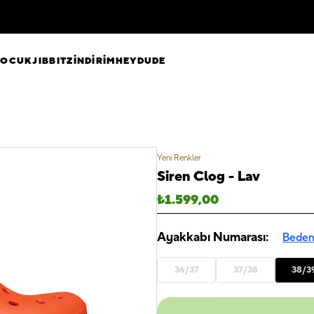
ÇOCUK
JIBBITZ
İNDİRİM
HEYDUDE
Yeni Renkler
Siren Clog - Lav
₺
1.599,00
Ayakkabı Numarası:
Beden
36/37
37/38
38/3