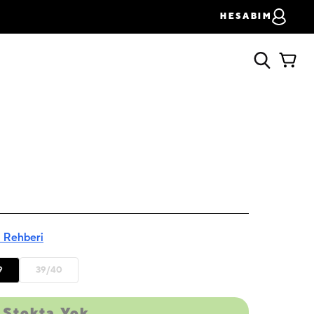
HESABIM
 Rehberi
9
39/40
Stokta Yok