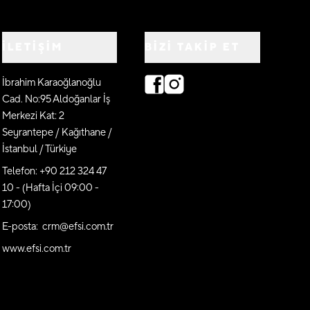
İLETİŞİM
BIZI TAKIP ET
İbrahim Karaoğlanoğlu
Cad. No:95 Aldoğanlar İş
Merkezi Kat: 2
Seyrantepe / Kağıthane /
İstanbul / Türkiye
Telefon: +90 212 324 47
10 - (Hafta İçi 09:00 -
17:00)
E-posta: crm@efsi.com.tr
www.efsi.com.tr