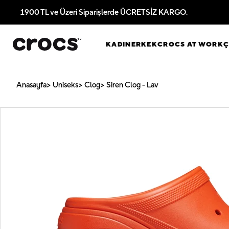
1900 TL ve Üzeri Siparişlerde ÜCRETSİZ KARGO.
KADIN
ERKEK
CROCS AT WORK
Anasayfa
Uniseks
Clog
Siren Clog - Lav