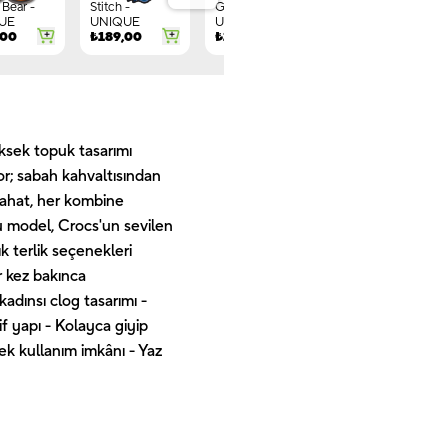
Bear -
Stitch -
Gnome -
Letter G -
UE
UNIQUE
UNIQUE
UNIQUE
,00
₺
189,00
₺
149,00
₺
244,00
üksek topuk tasarımı
or; sabah kahvaltısından
rahat, her kombine
 bu model, Crocs'un sevilen
k terlik seçenekleri
r kez bakınca
adınsı clog tasarımı -
f yapı - Kolayca giyip
nek kullanım imkânı - Yaz