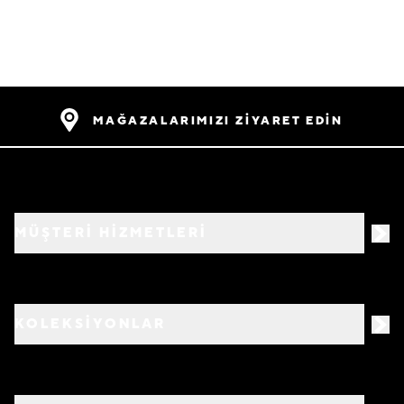
MAĞAZALARIMIZI ZİYARET EDİN
MÜŞTERİ HİZMETLERİ
KOLEKSİYONLAR