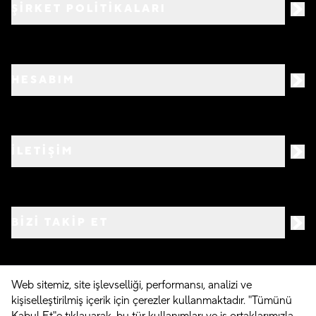
ŞİRKET POLİTİKALARI
HESABIM
İLETİŞİM
BIZI TAKIP ET
Web sitemiz, site işlevselliği, performansı, analizi ve
kişiselleştirilmiş içerik için çerezler kullanmaktadır. "Tümünü
©
2026
Crocs.com.tr • Tüm hakları saklıdır