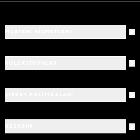
MÜŞTERİ HİZMETLERİ
KOLEKSİYONLAR
ŞİRKET POLİTİKALARI
HESABIM