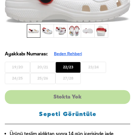
Ayakkabı Numarası:
Beden Rehberi
19/20
20/21
22/23
23/24
24/25
25/26
27/28
Stokta Yok
Sepeti Görüntüle
Ürünü teslim aldıktan sonra 14 gün içerisinde iade