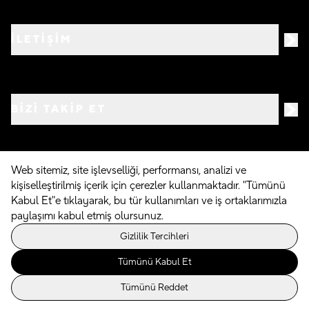
İLETİŞİM
BIZI TAKIP ET
Web sitemiz, site işlevselliği, performansı, analizi ve
kişiselleştirilmiş içerik için çerezler kullanmaktadır. "Tümünü
©
2026
Crocs.com.tr • Tüm hakları saklıdır
Kabul Et"e tıklayarak, bu tür kullanımları ve iş ortaklarımızla
paylaşımı kabul etmiş olursunuz.
Powered By
Gizlilik Tercihleri
Tümünü Kabul Et
Tümünü Reddet