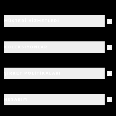
MÜŞTERİ HİZMETLERİ
KOLEKSİYONLAR
ŞİRKET POLİTİKALARI
HESABIM