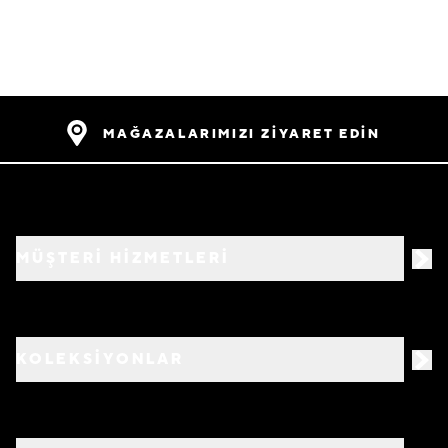
MAĞAZALARIMIZI ZİYARET EDİN
MÜŞTERİ HİZMETLERİ
KOLEKSİYONLAR