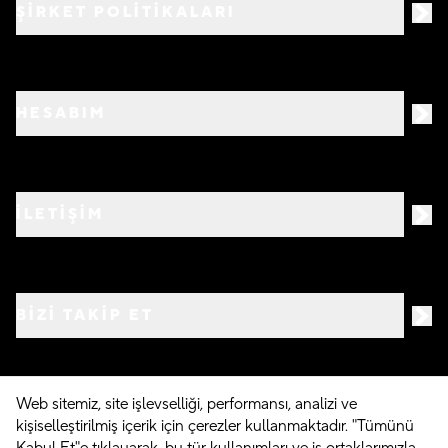
ŞİRKET POLİTİKALARI
HESABIM
İLETİŞİM
BIZI TAKIP ET
Web sitemiz, site işlevselliği, performansı, analizi ve
kişiselleştirilmiş içerik için çerezler kullanmaktadır. "Tümünü
©
2026
Crocs.com.tr • Tüm hakları saklıdır