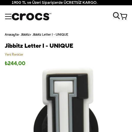
1900 TL ve Üzeri Siparişlerde ÜCRETSİZ KARGO.
Anasayfa
Jibbitz
Jibbitz Letter I - UNIQUE
Jibbitz Letter I - UNIQUE
Yeni Renkler
₺
244,00