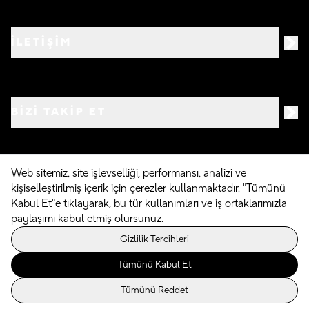
İLETİŞİM
BIZI TAKIP ET
Web sitemiz, site işlevselliği, performansı, analizi ve
kişiselleştirilmiş içerik için çerezler kullanmaktadır. "Tümünü
©
2026
Crocs.com.tr • Tüm hakları saklıdır
Kabul Et"e tıklayarak, bu tür kullanımları ve iş ortaklarımızla
paylaşımı kabul etmiş olursunuz.
Powered By
Gizlilik Tercihleri
Tümünü Kabul Et
Tümünü Reddet