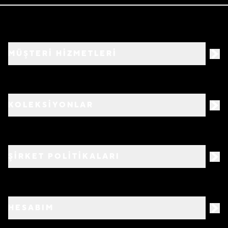
MÜŞTERİ HİZMETLERİ
KOLEKSİYONLAR
ŞİRKET POLİTİKALARI
HESABIM