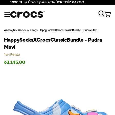
1900 TL ve Üzeri Siparişlerde ÜCRETSİZ KARGO.
Anasayfa
Uniseks
Clog
HappySocksXCrocsClassicBundle - Pudra Mavi
HappySocksXCrocsClassicBundle - Pudra
Mavi
Yeni Renkler
₺
3.145,00