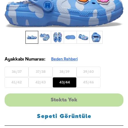
Ayakkabı Numarası:
Beden Rehberi
36/37
37/38
38/39
39/40
41/42
42/43
43/44
45/46
Stokta Yok
Sepeti Görüntüle