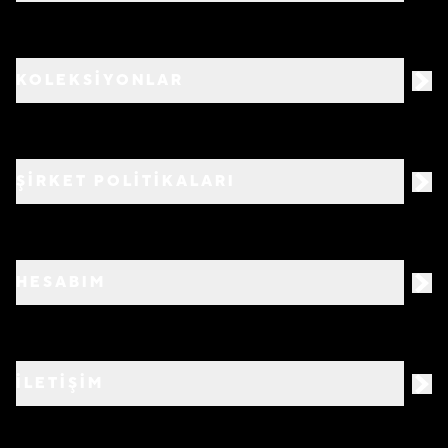
KOLEKSİYONLAR
ŞİRKET POLİTİKALARI
HESABIM
İLETİŞİM