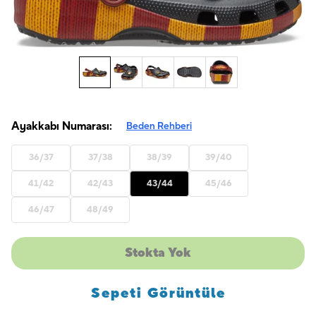
Ayakkabı Numarası:
Beden Rehberi
36/37
37/38
38/39
39/40
41/42
42/43
43/44
45/46
46/47
48/49
Stokta Yok
Sepeti Görüntüle