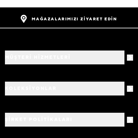
MAĞAZALARIMIZI ZİYARET EDİN
MÜŞTERİ HİZMETLERİ
KOLEKSİYONLAR
ŞİRKET POLİTİKALARI