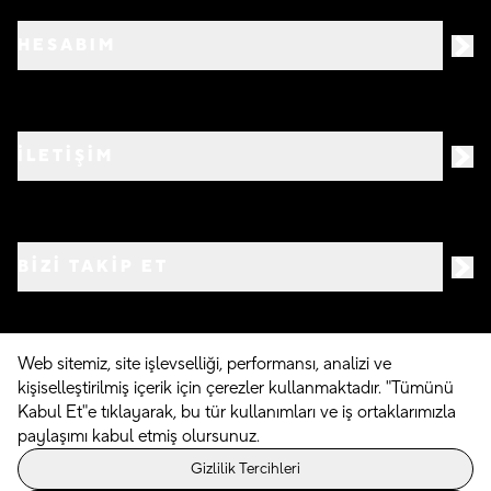
HESABIM
İLETİŞİM
BIZI TAKIP ET
Web sitemiz, site işlevselliği, performansı, analizi ve
kişiselleştirilmiş içerik için çerezler kullanmaktadır. "Tümünü
©
2026
Crocs.com.tr • Tüm hakları saklıdır
Kabul Et"e tıklayarak, bu tür kullanımları ve iş ortaklarımızla
paylaşımı kabul etmiş olursunuz.
Powered By
Gizlilik Tercihleri