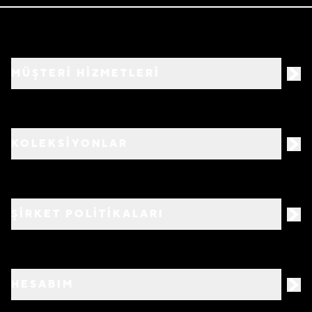
MÜŞTERİ HİZMETLERİ
KOLEKSİYONLAR
ŞİRKET POLİTİKALARI
HESABIM