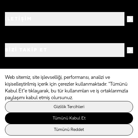
İLETİŞİM
BIZI TAKIP ET
Web sitemiz, site işlevselliği, performansı, analizi ve
kişiselleştirilmiş içerik için çerezler kullanmaktadır. "Tümünü
©
2026
Crocs.com.tr • Tüm hakları saklıdır
Kabul Et"e tıklayarak, bu tür kullanımları ve iş ortaklarımızla
paylaşımı kabul etmiş olursunuz.
Powered By
Gizlilik Tercihleri
Tümünü Kabul Et
Tümünü Reddet