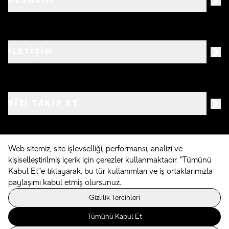
HESABIM
İLETİŞİM
BIZI TAKIP ET
Web sitemiz, site işlevselliği, performansı, analizi ve
kişiselleştirilmiş içerik için çerezler kullanmaktadır. "Tümünü
©
2026
Crocs.com.tr • Tüm hakları saklıdır
Kabul Et"e tıklayarak, bu tür kullanımları ve iş ortaklarımızla
paylaşımı kabul etmiş olursunuz.
Powered By
Gizlilik Tercihleri
Tümünü Kabul Et