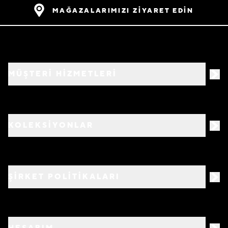
MAĞAZALARIMIZI ZİYARET EDİN
MÜŞTERİ HİZMETLERİ
KOLEKSİYONLAR
ŞİRKET POLİTİKALARI