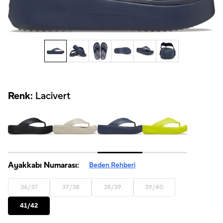
Renk:
Lacivert
Ayakkabı Numarası:
Beden Rehberi
36/37
37/38
38/39
39/40
41/42