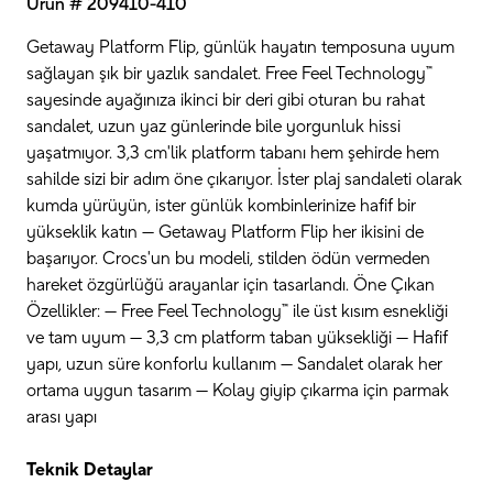
Ürün # 209410-410
Getaway Platform Flip, günlük hayatın temposuna uyum
sağlayan şık bir yazlık sandalet. Free Feel Technology™
sayesinde ayağınıza ikinci bir deri gibi oturan bu rahat
sandalet, uzun yaz günlerinde bile yorgunluk hissi
yaşatmıyor. 3,3 cm'lik platform tabanı hem şehirde hem
sahilde sizi bir adım öne çıkarıyor. İster plaj sandaleti olarak
kumda yürüyün, ister günlük kombinlerinize hafif bir
yükseklik katın — Getaway Platform Flip her ikisini de
başarıyor. Crocs'un bu modeli, stilden ödün vermeden
hareket özgürlüğü arayanlar için tasarlandı. Öne Çıkan
Özellikler: — Free Feel Technology™ ile üst kısım esnekliği
ve tam uyum — 3,3 cm platform taban yüksekliği — Hafif
yapı, uzun süre konforlu kullanım — Sandalet olarak her
ortama uygun tasarım — Kolay giyip çıkarma için parmak
arası yapı
Teknik Detaylar