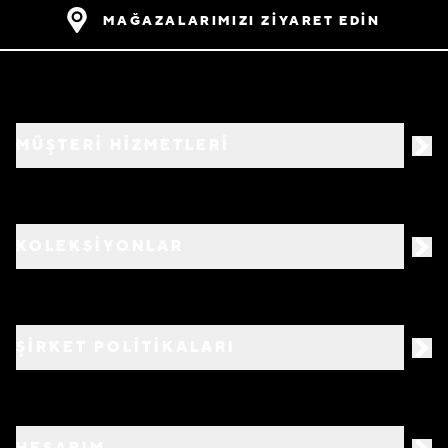
MAĞAZALARIMIZI ZİYARET EDİN
MÜŞTERİ HİZMETLERİ
KOLEKSİYONLAR
ŞİRKET POLİTİKALARI