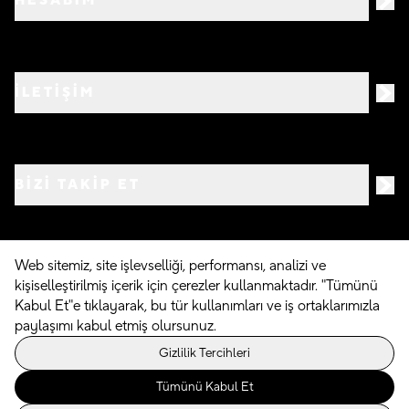
HESABIM
İLETİŞİM
BIZI TAKIP ET
Web sitemiz, site işlevselliği, performansı, analizi ve
kişiselleştirilmiş içerik için çerezler kullanmaktadır. "Tümünü
©
2026
Crocs.com.tr • Tüm hakları saklıdır
Kabul Et"e tıklayarak, bu tür kullanımları ve iş ortaklarımızla
paylaşımı kabul etmiş olursunuz.
Powered By
Gizlilik Tercihleri
Tümünü Kabul Et