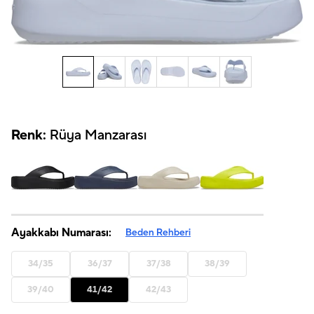
Renk:
Rüya Manzarası
Ayakkabı Numarası:
Beden Rehberi
34/35
36/37
37/38
38/39
39/40
41/42
42/43