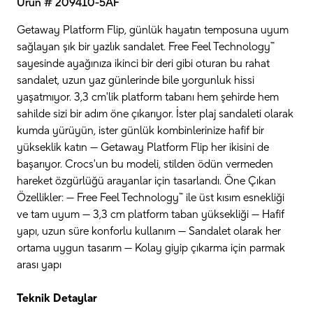
Ürün # 209410-5AF
Getaway Platform Flip, günlük hayatın temposuna uyum
sağlayan şık bir yazlık sandalet. Free Feel Technology™
sayesinde ayağınıza ikinci bir deri gibi oturan bu rahat
sandalet, uzun yaz günlerinde bile yorgunluk hissi
yaşatmıyor. 3,3 cm'lik platform tabanı hem şehirde hem
sahilde sizi bir adım öne çıkarıyor. İster plaj sandaleti olarak
kumda yürüyün, ister günlük kombinlerinize hafif bir
yükseklik katın — Getaway Platform Flip her ikisini de
başarıyor. Crocs'un bu modeli, stilden ödün vermeden
hareket özgürlüğü arayanlar için tasarlandı. Öne Çıkan
Özellikler: — Free Feel Technology™ ile üst kısım esnekliği
ve tam uyum — 3,3 cm platform taban yüksekliği — Hafif
yapı, uzun süre konforlu kullanım — Sandalet olarak her
ortama uygun tasarım — Kolay giyip çıkarma için parmak
arası yapı
Teknik Detaylar