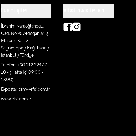
İLETİŞİM
BIZI TAKIP ET
İbrahim Karaoğlanoğlu
Cad. No:95 Aldoğanlar İş
Merkezi Kat: 2
Seyrantepe / Kağıthane /
İstanbul / Türkiye
Telefon: +90 212 324 47
10 - (Hafta İçi 09:00 -
17:00)
E-posta: crm@efsi.com.tr
www.efsi.com.tr