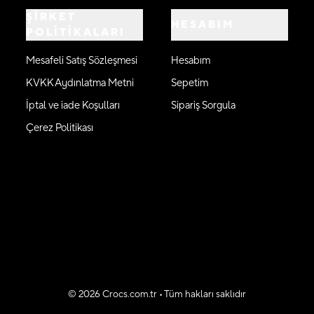
ŞİRKET
HESABIM
POLİTİKALARI
Mesafeli Satış Sözleşmesi
Hesabım
KVKK Aydınlatma Metni
Sepetim
İptal ve iade Koşulları
Sipariş Sorgula
Çerez Politikası
©
2026
Crocs.com.tr • Tüm hakları saklıdır