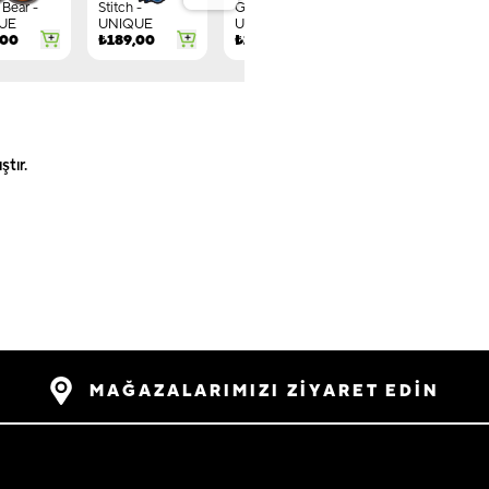
Bear -
Stitch -
Gnome -
Letter G -
UE
UNIQUE
UNIQUE
UNIQUE
,00
₺
189,00
₺
149,00
₺
244,00
tır.
MAĞAZALARIMIZI ZİYARET EDİN