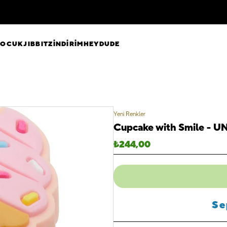
ÇOCUK
JIBBITZ
İNDİRİM
HEYDUDE
Yeni Renkler
Cupcake with Smile - 
₺
244,00
Se