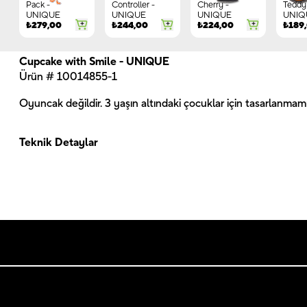
Pack -
Controller -
Cherry -
Teddy 
UNIQUE
UNIQUE
UNIQUE
UNIQ
₺
279,00
₺
244,00
₺
224,00
₺
189
Cupcake with Smile - UNIQUE
Ürün # 10014855-1
Oyuncak değildir. 3 yaşın altındaki çocuklar için tasarlanmamış
Teknik Detaylar