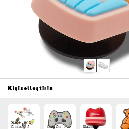
Kişiselleştirin
Space Jam 2
Character 5
Grey Game
Stacked