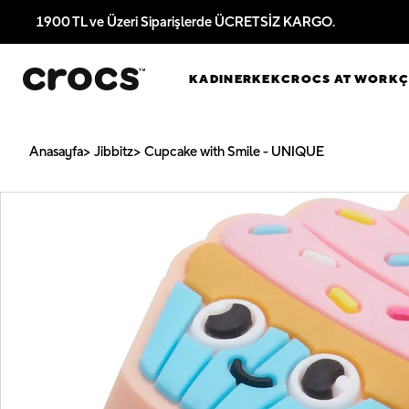
1900 TL ve Üzeri Siparişlerde ÜCRETSİZ KARGO.
KADIN
ERKEK
CROCS AT WORK
Anasayfa
Jibbitz
Cupcake with Smile - UNIQUE