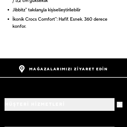
/ 5,2 cm yükseklik
Jibbitz™ takılarıyla kişiselleştirilebilir
İkonik Crocs Comfort™: Hafif. Esnek. 360 derece
konfor.
MAĞAZALARIMIZI ZİYARET EDİN
MÜŞTERİ HİZMETLERİ