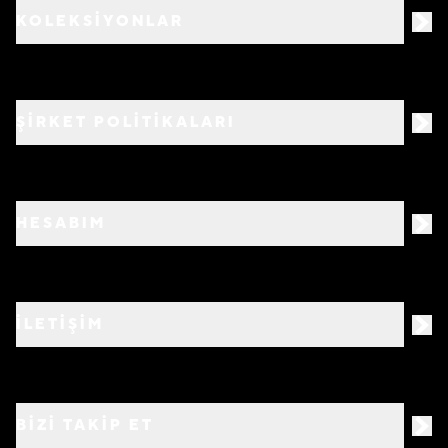
KOLEKSİYONLAR
ŞİRKET POLİTİKALARI
HESABIM
İLETİŞİM
BIZI TAKIP ET