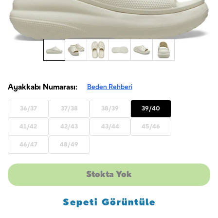
Ayakkabı Numarası:
Beden Rehberi
36/37
37/38
38/39
39/40
41/42
42/43
43/44
45/46
46/47
48/49
Stokta Yok
Sepeti Görüntüle