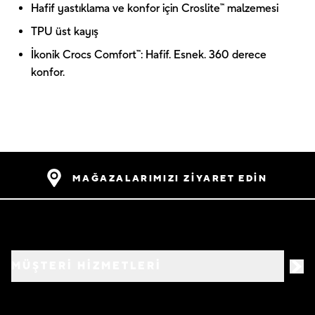
Hafif yastıklama ve konfor için Croslite™ malzemesi
TPU üst kayış
İkonik Crocs Comfort™: Hafif. Esnek. 360 derece
konfor.
MAĞAZALARIMIZI ZİYARET EDİN
MÜŞTERİ HİZMETLERİ