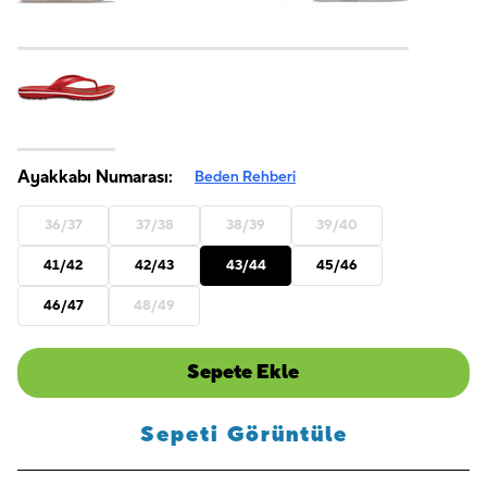
Ayakkabı Numarası:
Beden Rehberi
36/37
37/38
38/39
39/40
41/42
42/43
43/44
45/46
46/47
48/49
Sepete Ekle
Sepeti Görüntüle