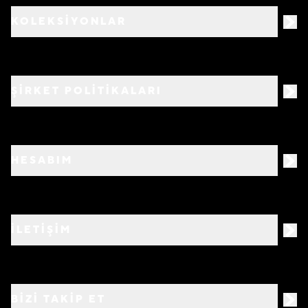
KOLEKSİYONLAR
ŞİRKET POLİTİKALARI
HESABIM
İLETİŞİM
BIZI TAKIP ET