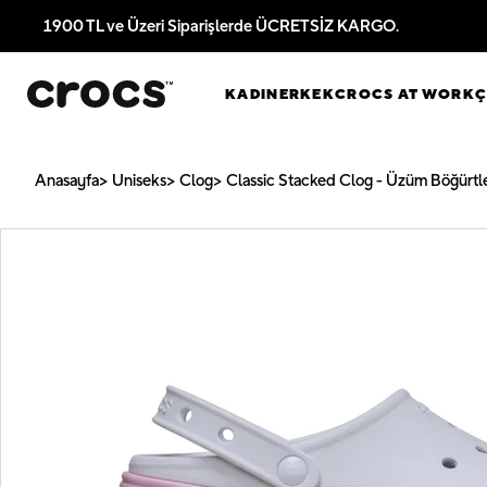
1900 TL ve Üzeri Siparişlerde ÜCRETSİZ KARGO.
KADIN
ERKEK
CROCS AT WORK
Anasayfa
Uniseks
Clog
Classic Stacked Clog - Üzüm Böğürtl