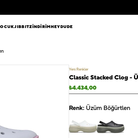
ÇOCUK
JIBBITZ
İNDİRİM
HEYDUDE
en
Yeni Renkler
Classic Stacked Clog -
₺
4.434,00
Renk:
Üzüm Böğürtlen