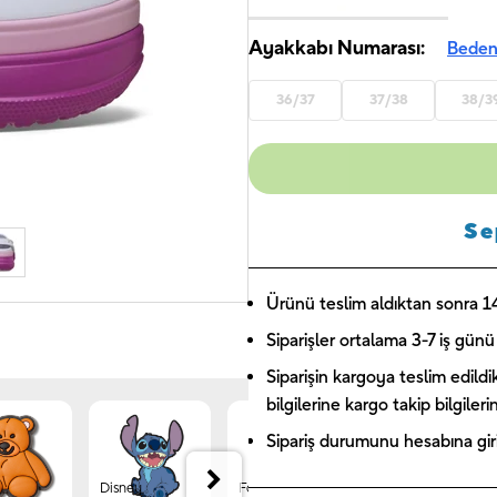
Ayakkabı Numarası:
Beden
36/37
37/38
38/3
Se
Ürünü teslim aldıktan sonra 14 
Siparişler ortalama 3-7 iş günü 
Siparişin kargoya teslim edildi
bilgilerine kargo takip bilgiler
Sipariş durumunu hesabına giriş
Disney
Forest
Jibbitz