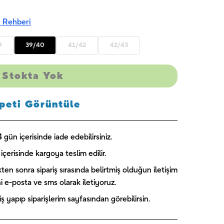
 Rehberi
9
39/40
41/42
42/43
Stokta Yok
peti Görüntüle
gün içerisinde iade edebilirsiniz.
içerisinde kargoya teslim edilir.
kten sonra sipariş sırasında belirtmiş olduğun iletişim
ini e-posta ve sms olarak iletiyoruz.
 yapıp siparişlerim sayfasından görebilirsin.
Captain
Paw Patrol
Blooming