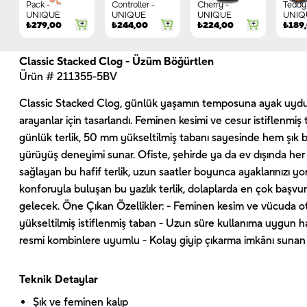
Pack -
Controller -
Cherry -
Teddy 
UNIQUE
UNIQUE
UNIQUE
UNIQ
₺
279,00
₺
244,00
₺
224,00
₺
189
Classic Stacked Clog - Üzüm Böğürtlen
Ürün # 211355-5BV
Classic Stacked Clog, günlük yaşamın temposuna ayak uydura
arayanlar için tasarlandı. Feminen kesimi ve cesur istiflenmiş
günlük terlik, 50 mm yükseltilmiş tabanı sayesinde hem şık b
yürüyüş deneyimi sunar. Ofiste, şehirde ya da ev dışında h
sağlayan bu hafif terlik, uzun saatler boyunca ayaklarınızı y
konforuyla buluşan bu yazlık terlik, dolaplarda en çok başvu
gelecek. Öne Çıkan Özellikler: - Feminen kesim ve vücuda o
yükseltilmiş istiflenmiş taban - Uzun süre kullanıma uygun ha
resmi kombinlere uyumlu - Kolay giyip çıkarma imkânı sunan t
Teknik Detaylar
Şık ve feminen kalıp