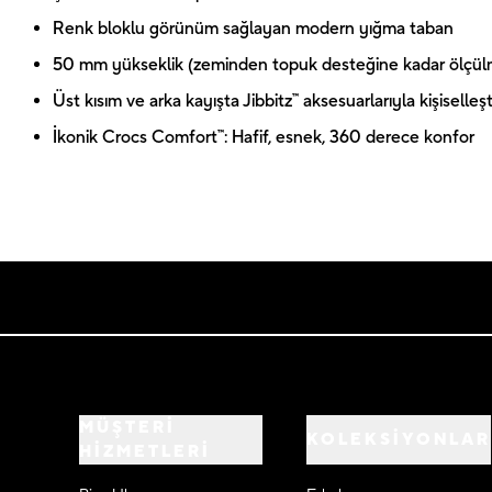
Renk bloklu görünüm sağlayan modern yığma taban
50 mm yükseklik (zeminden topuk desteğine kadar ölçül
Üst kısım ve arka kayışta Jibbitz™ aksesuarlarıyla kişiselleştir
İkonik Crocs Comfort™: Hafif, esnek, 360 derece konfor
MÜŞTERİ
KOLEKSİYONLAR
HİZMETLERİ