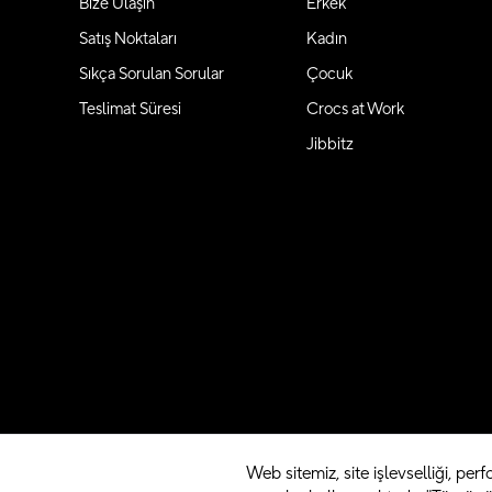
Bize Ulaşın
Erkek
Satış Noktaları
Kadın
Sıkça Sorulan Sorular
Çocuk
Teslimat Süresi
Crocs at Work
Jibbitz
Web sitemiz, site işlevselliği, perfo