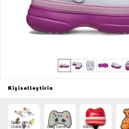
Kişiselleştirin
Space Jam 2
Character 5
Grey Game
Stacked