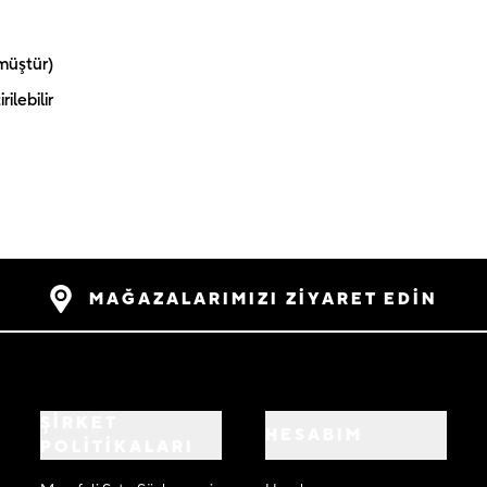
müştür)
ilebilir
MAĞAZALARIMIZI ZİYARET EDİN
ŞİRKET
HESABIM
POLİTİKALARI