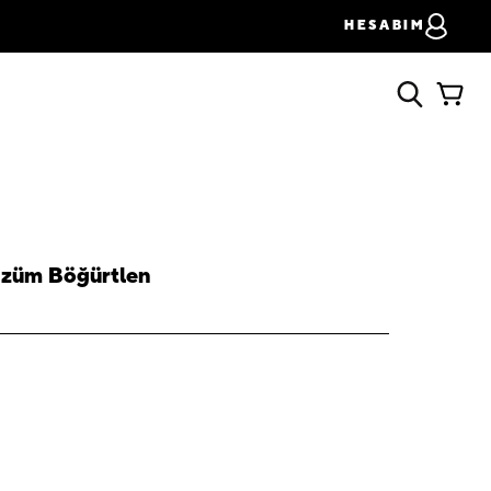
HESABIM
 Üzüm Böğürtlen