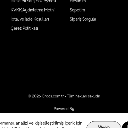
Mesafeli Satış Sözleşmesi
Hesabım
KVKK Aydınlatma Metni
Sepetim
İptal ve iade Koşulları
Sipariş Sorgula
Çerez Politikası
©
2026
Crocs.com.tr • Tüm hakları saklıdır
Powered By
rmansı, analizi ve kişiselleştirilmiş içerik için
Gizlilik