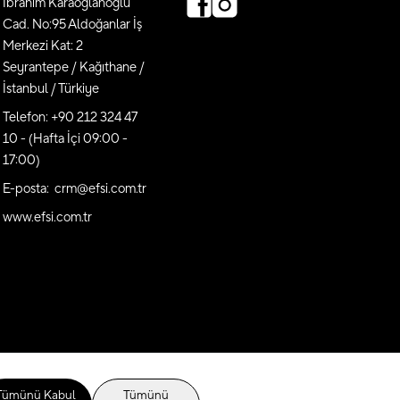
İbrahim Karaoğlanoğlu
Cad. No:95 Aldoğanlar İş
Merkezi Kat: 2
Seyrantepe / Kağıthane /
İstanbul / Türkiye
Telefon: +90 212 324 47
10 - (Hafta İçi 09:00 -
17:00)
E-posta: crm@efsi.com.tr
www.efsi.com.tr
Tümünü Kabul
Tümünü