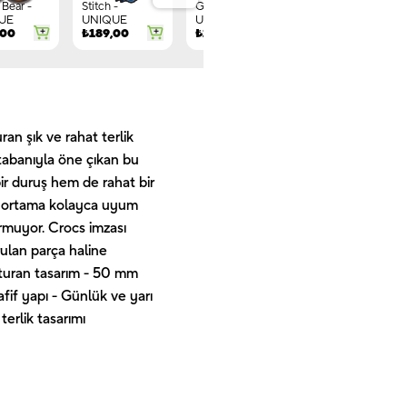
Bear -
Stitch -
Gnome -
Letter G -
UE
UNIQUE
UNIQUE
UNIQUE
,00
₺
189,00
₺
149,00
₺
244,00
n şık ve rahat terlik
 tabanıyla öne çıkan bu
ir duruş hem de rahat bir
er ortama kolayca uyum
ormuyor. Crocs imzası
rulan parça haline
turan tasarım - 50 mm
fif yapı - Günlük ve yarı
erlik tasarımı