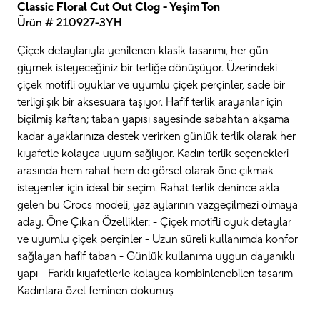
Classic Floral Cut Out Clog - Yeşim Ton
Ürün # 210927-3YH
Çiçek detaylarıyla yenilenen klasik tasarımı, her gün
giymek isteyeceğiniz bir terliğe dönüşüyor. Üzerindeki
çiçek motifli oyuklar ve uyumlu çiçek perçinler, sade bir
terligi şık bir aksesuara taşıyor. Hafif terlik arayanlar için
biçilmiş kaftan; taban yapısı sayesinde sabahtan akşama
kadar ayaklarınıza destek verirken günlük terlik olarak her
kıyafetle kolayca uyum sağlıyor. Kadın terlik seçenekleri
arasında hem rahat hem de görsel olarak öne çıkmak
isteyenler için ideal bir seçim. Rahat terlik denince akla
gelen bu Crocs modeli, yaz aylarının vazgeçilmezi olmaya
aday. Öne Çıkan Özellikler: - Çiçek motifli oyuk detaylar
ve uyumlu çiçek perçinler - Uzun süreli kullanımda konfor
sağlayan hafif taban - Günlük kullanıma uygun dayanıklı
yapı - Farklı kıyafetlerle kolayca kombinlenebilen tasarım -
Kadınlara özel feminen dokunuş