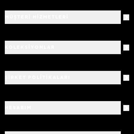
MÜŞTERİ HİZMETLERİ
KOLEKSİYONLAR
ŞİRKET POLİTİKALARI
HESABIM