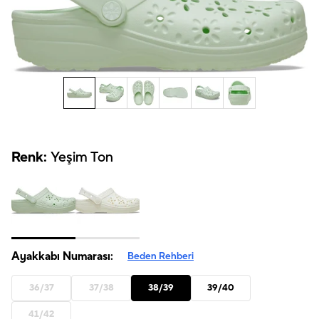
Renk:
Yeşim Ton
Ayakkabı Numarası:
Beden Rehberi
36/37
37/38
38/39
39/40
41/42