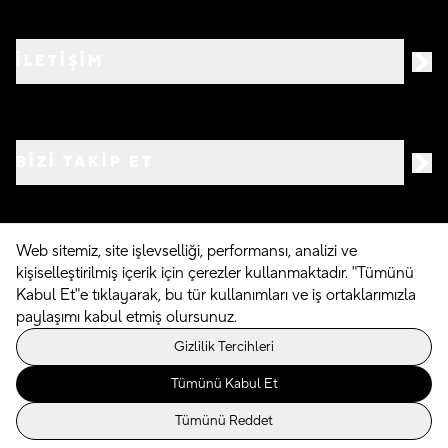
İLETİŞİM
BIZI TAKIP ET
Web sitemiz, site işlevselliği, performansı, analizi ve
kişiselleştirilmiş içerik için çerezler kullanmaktadır. "Tümünü
©
2026
Crocs.com.tr • Tüm hakları saklıdır
Kabul Et"e tıklayarak, bu tür kullanımları ve iş ortaklarımızla
paylaşımı kabul etmiş olursunuz.
Powered By
Gizlilik Tercihleri
Tümünü Kabul Et
Tümünü Reddet