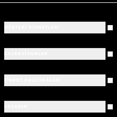
MÜŞTERİ HİZMETLERİ
KOLEKSİYONLAR
ŞİRKET POLİTİKALARI
HESABIM