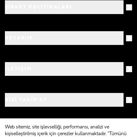
ŞİRKET POLİTİKALARI
HESABIM
İLETİŞİM
BIZI TAKIP ET
Web sitemiz, site işlevselliği, performansı, analizi ve
kişiselleştirilmiş içerik için çerezler kullanmaktadır. "Tümünü
©
2026
Crocs.com.tr • Tüm hakları saklıdır