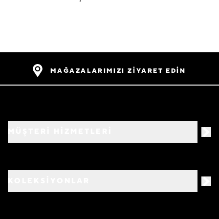
MAĞAZALARIMIZI ZİYARET EDİN
MÜŞTERİ HİZMETLERİ
KOLEKSİYONLAR