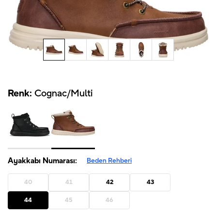
Renk:
Cognac/Multi
Ayakkabı Numarası:
Beden Rehberi
40
41
42
43
44
45
46