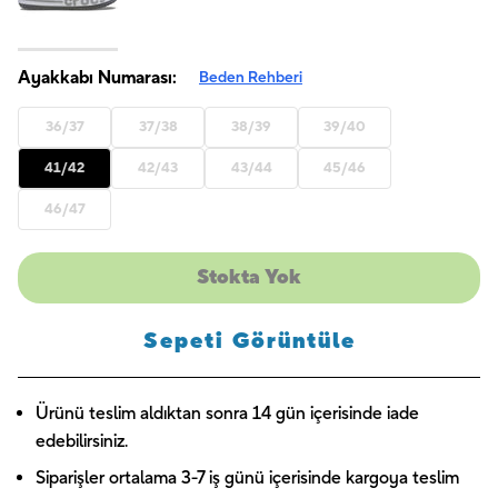
Ayakkabı Numarası:
Beden Rehberi
36/37
37/38
38/39
39/40
41/42
42/43
43/44
45/46
46/47
Stokta Yok
Sepeti Görüntüle
Ürünü teslim aldıktan sonra 14 gün içerisinde iade
edebilirsiniz.
Siparişler ortalama 3-7 iş günü içerisinde kargoya teslim