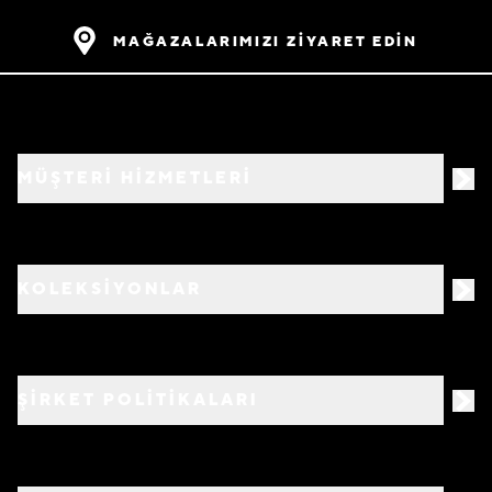
MAĞAZALARIMIZI ZİYARET EDİN
MÜŞTERİ HİZMETLERİ
KOLEKSİYONLAR
ŞİRKET POLİTİKALARI