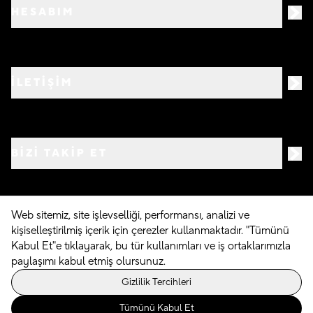
HESABIM
İLETİŞİM
BIZI TAKIP ET
Web sitemiz, site işlevselliği, performansı, analizi ve
kişiselleştirilmiş içerik için çerezler kullanmaktadır. "Tümünü
©
2026
Crocs.com.tr • Tüm hakları saklıdır
Kabul Et"e tıklayarak, bu tür kullanımları ve iş ortaklarımızla
paylaşımı kabul etmiş olursunuz.
Powered By
Gizlilik Tercihleri
Tümünü Kabul Et