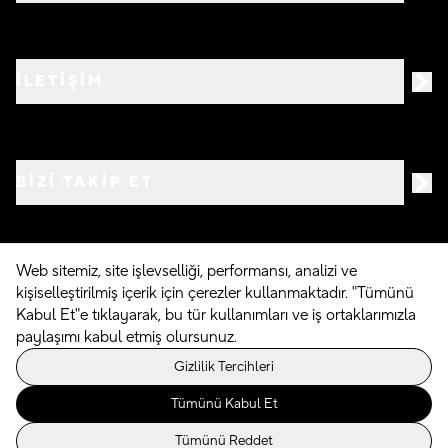
İLETİŞİM
BIZI TAKIP ET
Web sitemiz, site işlevselliği, performansı, analizi ve
kişiselleştirilmiş içerik için çerezler kullanmaktadır. "Tümünü
©
2026
Crocs.com.tr • Tüm hakları saklıdır
Kabul Et"e tıklayarak, bu tür kullanımları ve iş ortaklarımızla
paylaşımı kabul etmiş olursunuz.
Powered By
Gizlilik Tercihleri
Tümünü Kabul Et
Tümünü Reddet