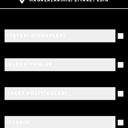
MAĞAZALARIMIZI ZİYARET EDİN
MÜŞTERİ HİZMETLERİ
KOLEKSİYONLAR
ŞİRKET POLİTİKALARI
HESABIM