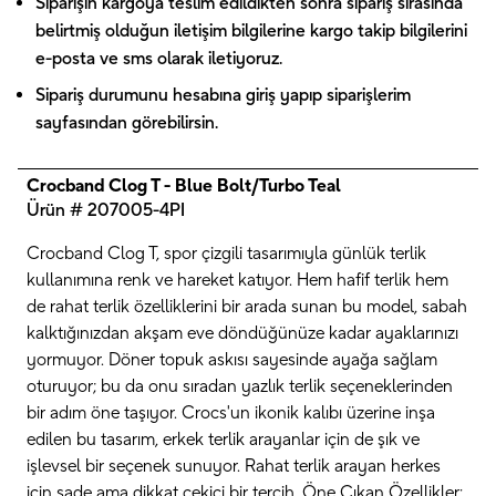
Siparişin kargoya teslim edildikten sonra sipariş sırasında
belirtmiş olduğun iletişim bilgilerine kargo takip bilgilerini
e-posta ve sms olarak iletiyoruz.
Sipariş durumunu hesabına giriş yapıp siparişlerim
sayfasından görebilirsin.
Crocband Clog T - Blue Bolt/Turbo Teal
Ürün # 207005-4PI
Crocband Clog T, spor çizgili tasarımıyla günlük terlik
kullanımına renk ve hareket katıyor. Hem hafif terlik hem
de rahat terlik özelliklerini bir arada sunan bu model, sabah
kalktığınızdan akşam eve döndüğünüze kadar ayaklarınızı
yormuyor. Döner topuk askısı sayesinde ayağa sağlam
oturuyor; bu da onu sıradan yazlık terlik seçeneklerinden
bir adım öne taşıyor. Crocs'un ikonik kalıbı üzerine inşa
edilen bu tasarım, erkek terlik arayanlar için de şık ve
işlevsel bir seçenek sunuyor. Rahat terlik arayan herkes
için sade ama dikkat çekici bir tercih. Öne Çıkan Özellikler: